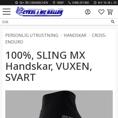
50+ ÅR I BRANSCHEN
VISBY
0498-291380
M-F 10-18 L 10-13
FAVO
KUN
Meny
PERSONLIG UTRUSTNING
HANDSKAR
CROSS-
ENDURO
100%, SLING MX
Handskar, VUXEN,
SVART