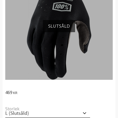
SLUTSÅLD
469
KR
Storlek