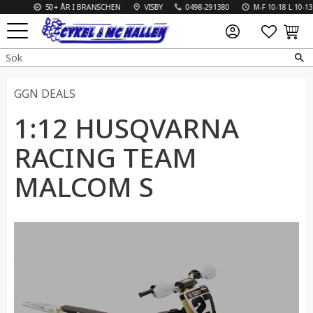
50+ ÅR I BRANSCHEN
VISBY
0498-291380
M-F 10-18 L 10-13
FAVO
KUN
Meny
GGN DEALS
1:12 HUSQVARNA
RACING TEAM
MALCOM S