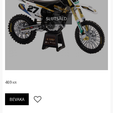
SLUTSÅLD
469
KR
Lägg till i favoriter
BEVAKA