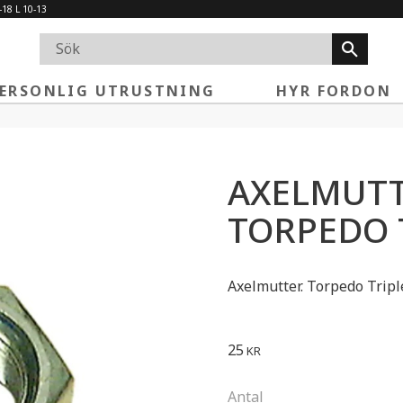
-18 L 10-13
ERSONLIG UTRUSTNING
HYR FORDON
AXELMUTT
TORPEDO 
Axelmutter. Torpedo Triple
25
KR
Antal