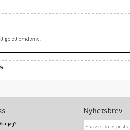
me.
ss
Nyhetsbrev
lar jag?