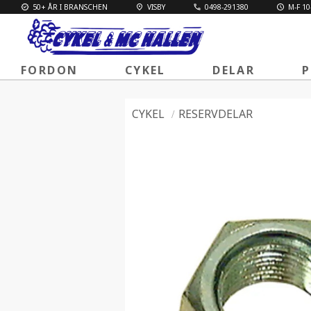
50+ ÅR I BRANSCHEN
VISBY
0498-291380
M-F 10
FORDON
CYKEL
DELAR
P
CYKEL
RESERVDELAR