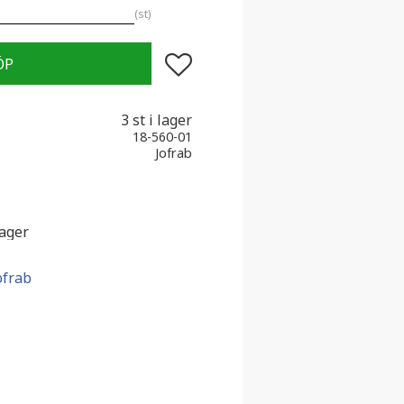
st
Lägg till i favoriter
3 st i lager
18-560-01
Jofrab
lager
ofrab