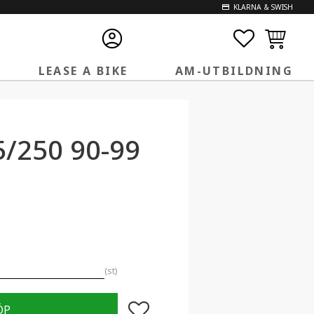
KLARNA & SWISH
FAVORITE
KUNDVA
LEASE A BIKE
AM-UTBILDNING
5/250 90-99
st
Lägg till i favoriter