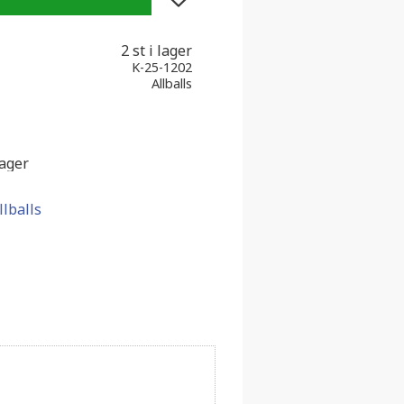
2 st i lager
K-25-1202
Allballs
lager
llballs