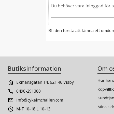
Bli den första att lämna ett omdö
Butiksinformation
Om o
Hur hand
Ekmansgatan 14, 621 46 Visby
Köpvillk
0498-291380
Kundtjän
info@cykelmchallen.com
Mina sid
M-F 10-18 L 10-13