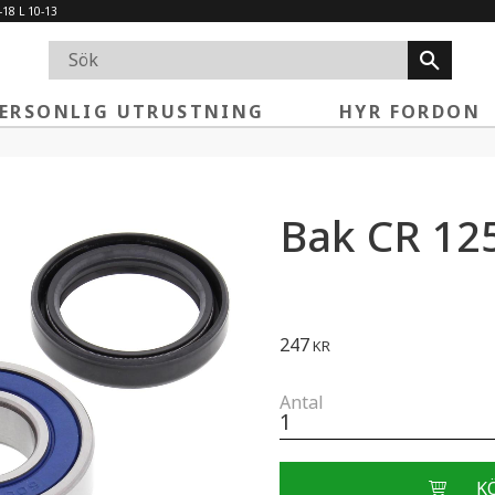
-18 L 10-13
ERSONLIG UTRUSTNING
HYR FORDON
Bak CR 12
247
KR
Antal