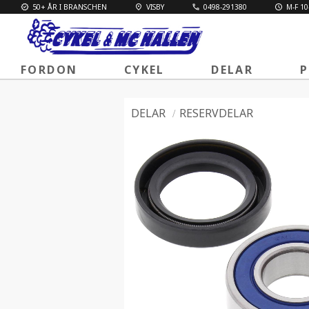
50+ ÅR I BRANSCHEN
VISBY
0498-291380
M-F 10
FORDON
CYKEL
DELAR
P
DELAR
RESERVDELAR