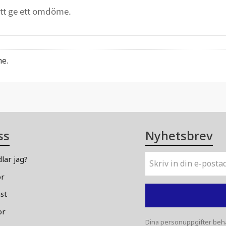
me.
ss
Nyhetsbrev
lar jag?
or
st
or
Dina personuppgifter beha