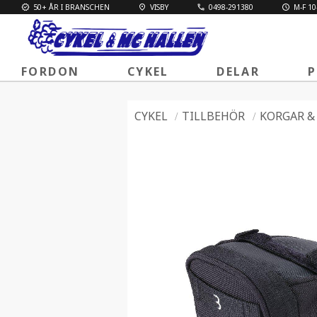
50+ ÅR I BRANSCHEN
VISBY
0498-291380
M-F 10
FORDON
CYKEL
DELAR
P
CYKEL
TILLBEHÖR
KORGAR &