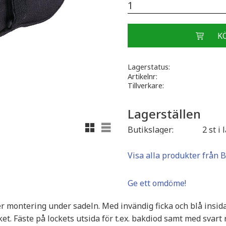
Lagerstatus
Artikelnr
Tillverkare
Lagerställen
Rutnätsvy
Listvy
Butikslager
2 st i 
Visa alla produkter från 
Ge ett omdöme!
 montering under sadeln. Med invändig ficka och blå insida f
t. Fäste på lockets utsida för t.ex. bakdiod samt med svart r