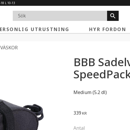
-18 L 10-13
ERSONLIG UTRUSTNING
HYR FORDON
 VÄSKOR
BBB Sadel
SpeedPac
Medium (5.2 dl)
339
KR
Antal