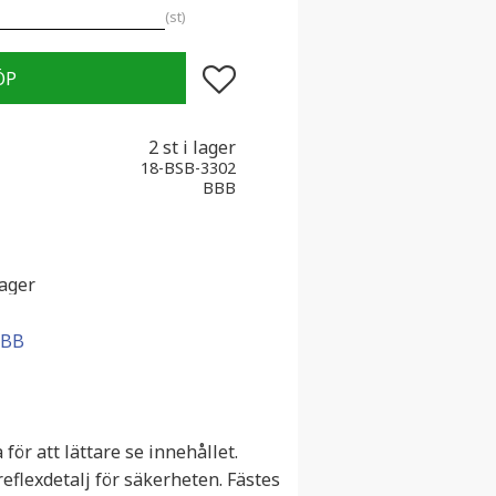
st
Lägg till i favoriter
2 st i lager
18-BSB-3302
BBB
lager
BBB
ör att lättare se innehållet.
eflexdetalj för säkerheten. Fästes