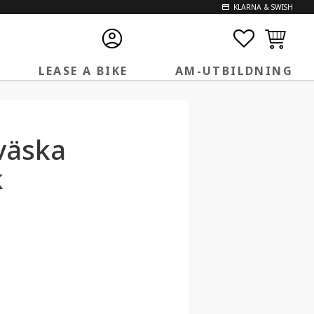
KLARNA & SWISH
FAVORITE
KUNDVA
LEASE A BIKE
AM-UTBILDNING
väska
k