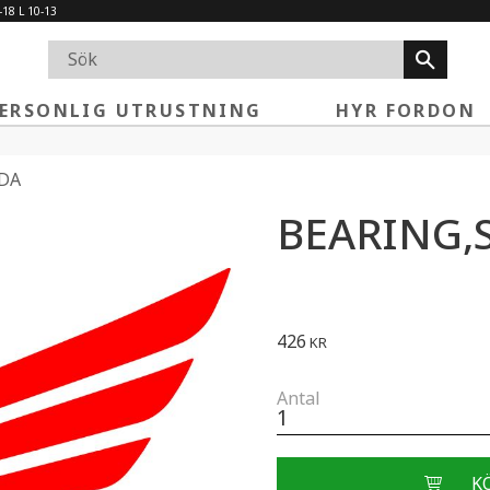
-18 L 10-13
ERSONLIG UTRUSTNING
HYR FORDON
DA
BEARING,
426
KR
Antal