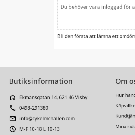
Bli den första att lämna ett omdö
Butiksinformation
Om o
Hur hand
Ekmansgatan 14, 621 46 Visby
Köpvillk
0498-291380
Kundtjän
info@cykelmchallen.com
Mina sid
M-F 10-18 L 10-13