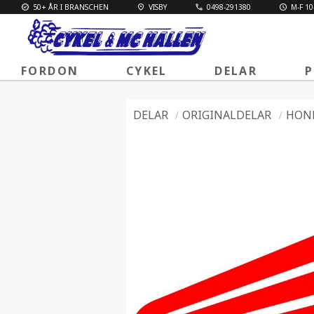
50+ ÅR I BRANSCHEN
VISBY
0498-291380
M-F 10
FORDON
CYKEL
DELAR
P
DELAR
ORIGINALDELAR
HON