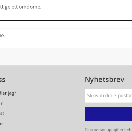
me.
ss
Nyhetsbrev
lar jag?
or
st
or
Dina personuppgifter beha