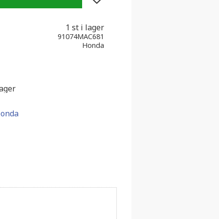
1 st i lager
91074MAC681
Honda
lager
Honda