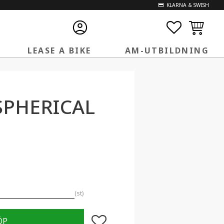
KLARNA & SWISH
FAVORITE
KUNDVA
LEASE A BIKE
AM-UTBILDNING
SPHERICAL
st
Lägg till i favoriter