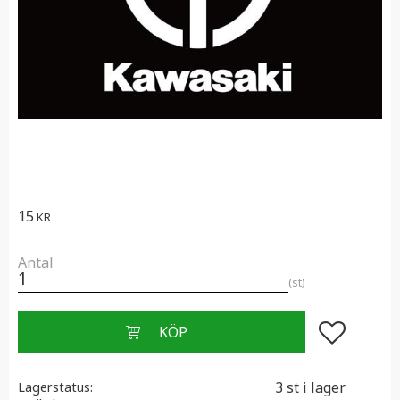
15
KR
Antal
st
Lägg till i f
3 st i lager
Lagerstatus