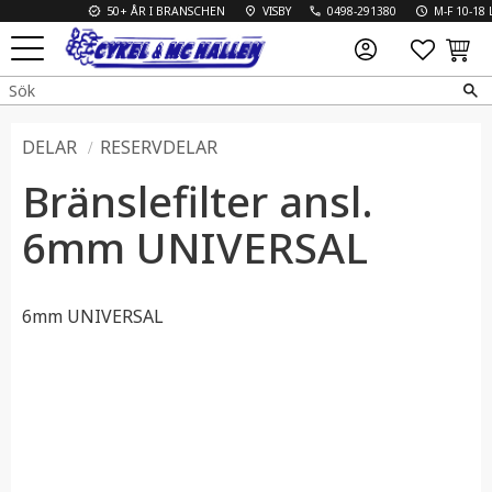
50+ ÅR I BRANSCHEN
VISBY
0498-291380
M-F 10-18 L 
FAVO
KUN
Meny
DELAR
RESERVDELAR
Bränslefilter ansl.
6mm UNIVERSAL
6mm UNIVERSAL