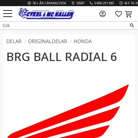
50+ ÅR I BRANSCHEN
VISBY
0498-291380
M-F 10-18 
FAVO
KUN
Meny
DELAR
ORIGINALDELAR
HONDA
BRG BALL RADIAL 6