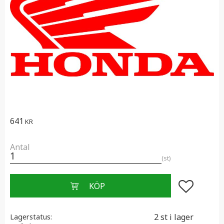
641
KR
Antal
st
Lägg till i f
2 st i lager
Lagerstatus