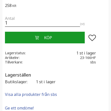
258
KR
Antal
st
Lägg till i f
1 st i lager
Lagerstatus
Artikelnr
23-166HF
Tillverkare
sbs
Lagerställen
Butikslager
1 st i lager
Visa alla produkter från sbs
Ge ett omdöme!