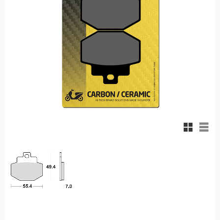
Rutnäts
List