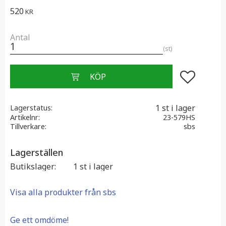
520
KR
Antal
st
Lägg till i f
1 st i lager
Lagerstatus
Artikelnr
23-579HS
Tillverkare
sbs
Lagerställen
Butikslager
1 st i lager
Visa alla produkter från sbs
Ge ett omdöme!