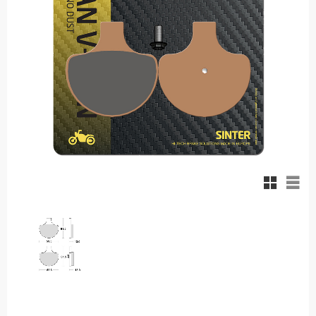
Rutnäts
List