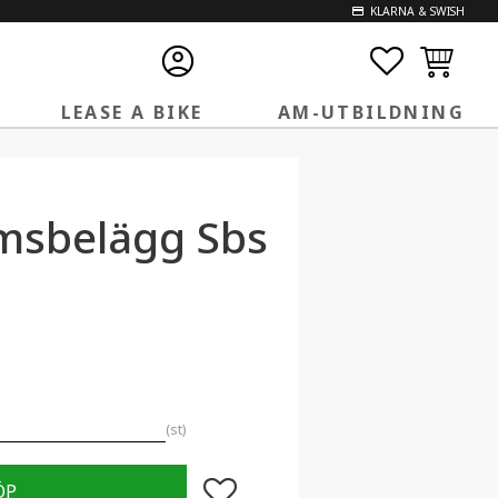
KLARNA & SWISH
FAVORITE
KUNDVA
LEASE A BIKE
AM-UTBILDNING
msbelägg Sbs
st
Lägg till i favoriter