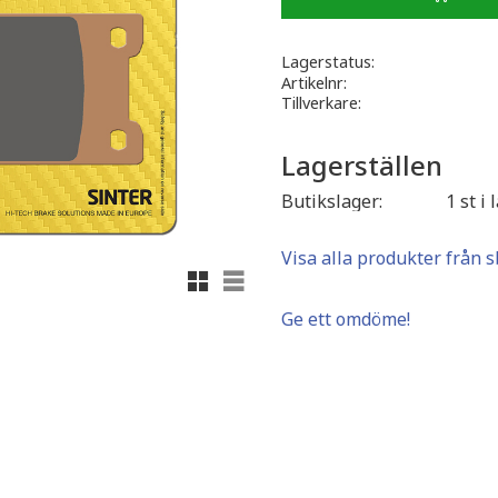
Lagerstatus
Artikelnr
Tillverkare
Lagerställen
Butikslager
1 st i 
Visa alla produkter från s
Rutnätsvy
Listvy
Ge ett omdöme!