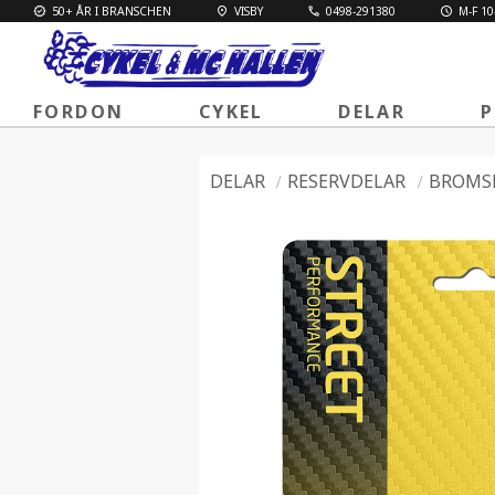
50+ ÅR I BRANSCHEN
VISBY
0498-291380
M-F 10
FORDON
CYKEL
DELAR
P
DELAR
RESERVDELAR
BROMS