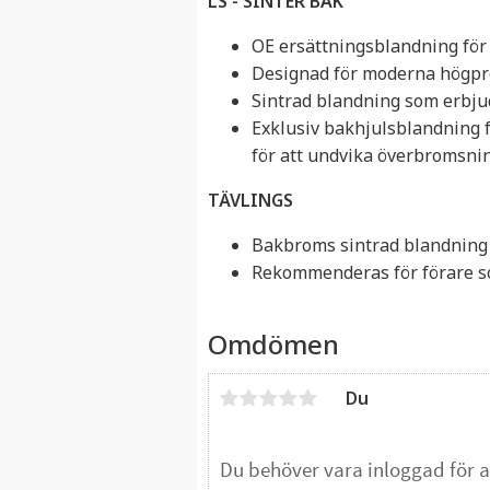
LS - SINTER
BAK
OE ersättningsblandning för
Designad för moderna högpre
Sintrad blandning som erbju
Exklusiv bakhjulsblandning 
för att undvika överbromsni
TÄVLINGS
Bakbroms sintrad blandning
Rekommenderas för förare so
Omdömen
Du