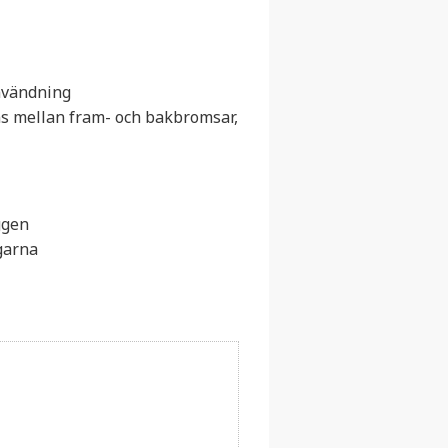
nvändning
s mellan fram- och bakbromsar,
ggen
garna