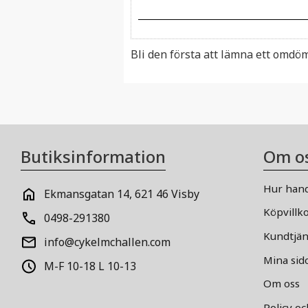
Bli den första att lämna ett omdö
Butiksinformation
Om o
Hur hand
Ekmansgatan 14, 621 46 Visby
Köpvillk
0498-291380
Kundtjän
info@cykelmchallen.com
Mina sid
M-F 10-18 L 10-13
Om oss
Policy o