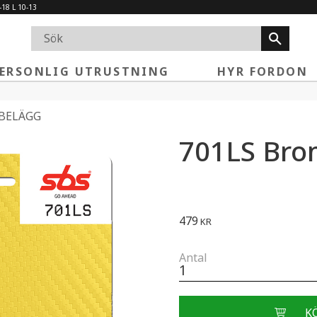
-18 L 10-13
ERSONLIG UTRUSTNING
HYR FORDON
BELÄGG
701LS Bro
479
KR
Antal