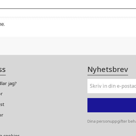
me.
ss
Nyhetsbrev
lar jag?
or
st
or
Dina personuppgifter beha
ch cookies