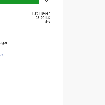
1 st i lager
23-701LS
sbs
lager
bs