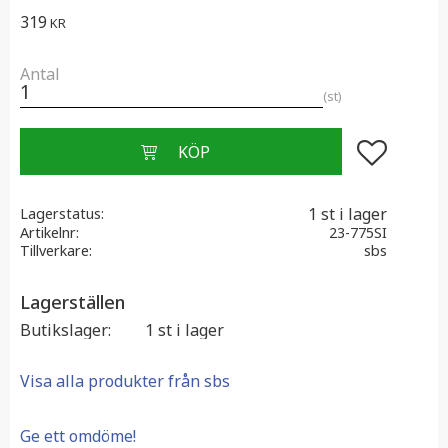
319
KR
Antal
st
Lägg till i f
1 st i lager
Lagerstatus
Artikelnr
23-775SI
Tillverkare
sbs
Lagerställen
Butikslager
1 st i lager
Visa alla produkter från sbs
Ge ett omdöme!