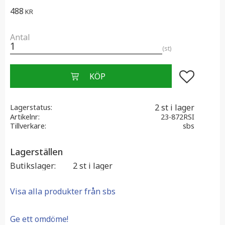
488
KR
Antal
st
Lägg till i f
2 st i lager
Lagerstatus
Artikelnr
23-872RSI
Tillverkare
sbs
Lagerställen
Butikslager
2 st i lager
Visa alla produkter från sbs
Ge ett omdöme!