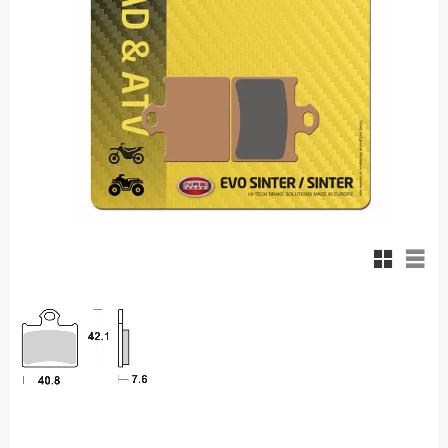
Rutnäts
List