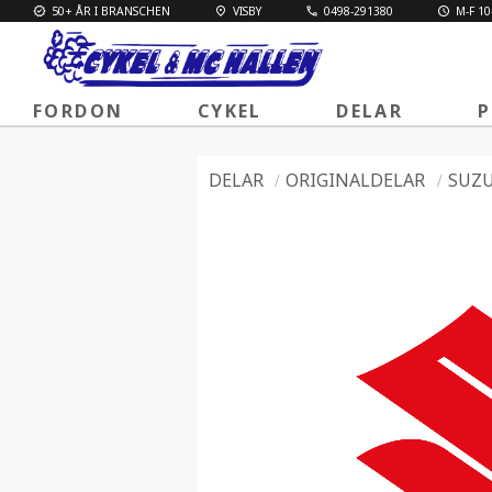
50+ ÅR I BRANSCHEN
VISBY
0498-291380
M-F 10
FORDON
CYKEL
DELAR
P
DELAR
ORIGINALDELAR
SUZU