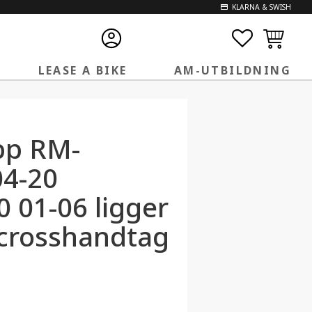
KLARNA & SWISH
FAVORITE
KUNDVA
LEASE A BIKE
AM-UTBILDNING
pp RM-
04-20
 01-06 ligger
 crosshandtag