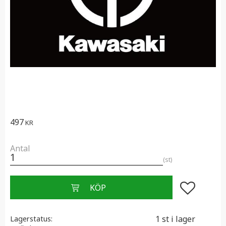
497
KR
Antal
st
Lägg till i f
1 st i lager
Lagerstatus