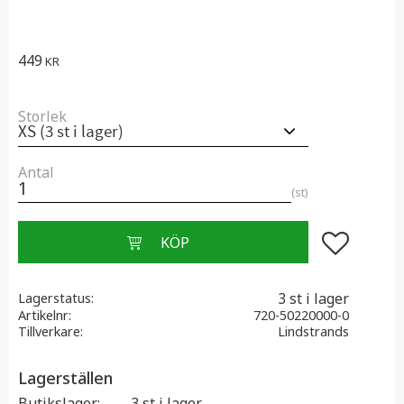
449
KR
Storlek
Antal
st
Lägg till i f
3 st i lager
Lagerstatus
Artikelnr
720-50220000-0
Tillverkare
Lindstrands
Lagerställen
Butikslager
3 st i lager