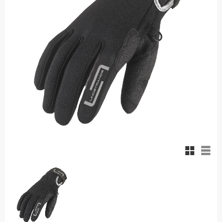
Rutnäts
List