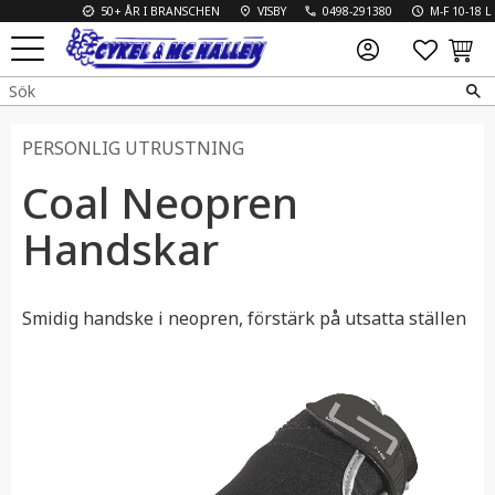
50+ ÅR I BRANSCHEN
VISBY
0498-291380
M-F 10-18 L 10
FAVO
KUN
Meny
PERSONLIG UTRUSTNING
Coal Neopren
Handskar
Smidig handske i neopren, förstärk på utsatta ställen