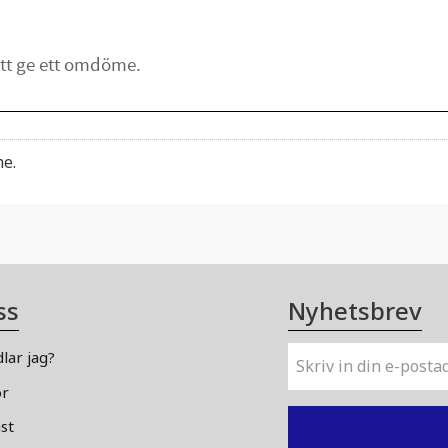
me.
ss
Nyhetsbrev
lar jag?
or
st