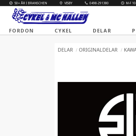
50+ ÅR I BRANSCHEN
VISBY
0498-291380
M-F 10
FORDON
CYKEL
DELAR
P
DELAR
ORIGINALDELAR
KAWA