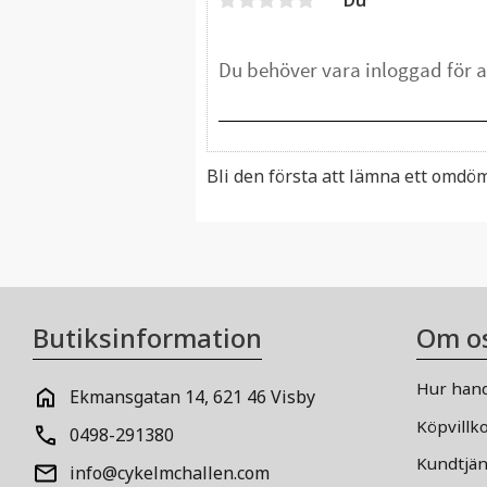
Bli den första att lämna ett omdö
Butiksinformation
Om o
Hur hand
Ekmansgatan 14, 621 46 Visby
Köpvillk
0498-291380
Kundtjän
info@cykelmchallen.com