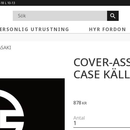
-18 L 10-13
ERSONLIG UTRUSTNING
HYR FORDON
SAKI
COVER-AS
CASE KÄL
878
KR
Antal