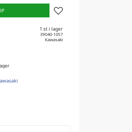
Lägg till i favoriter
1 st i lager
39040-1057
Kawasaki
lager
Kawasaki