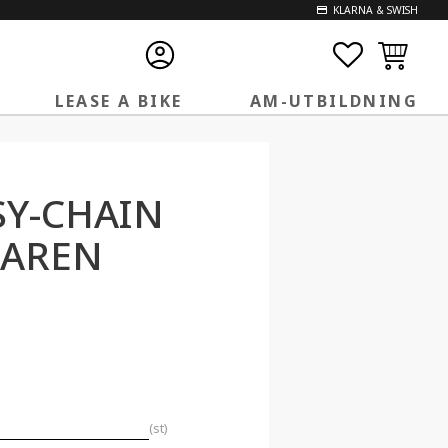
KLARNA & SWISH
FAVORITE
KUNDVA
LEASE A BIKE
AM-UTBILDNING
SY-CHAIN
LAREN
st