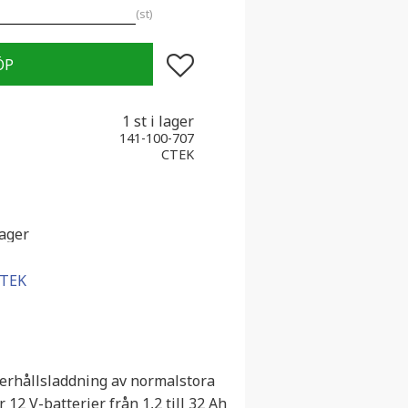
st
Lägg till i favoriter
1 st i lager
141-100-707
CTEK
lager
CTEK
derhållsladdning av normalstora
12 V-batterier från 1,2 till 32 Ah