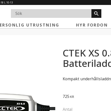
-18 L 10-13
ERSONLIG UTRUSTNING
HYR FORDON
CTEK XS 0.
Batterilad
Kompakt underhållsladdni
725
KR
Antal