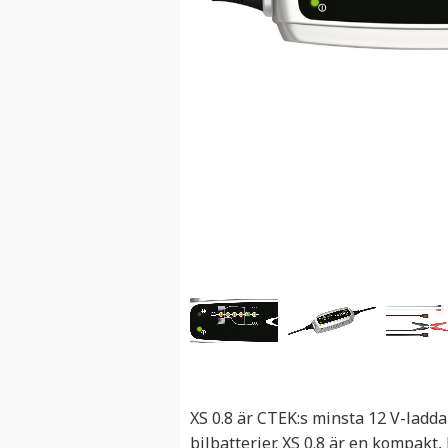
XS 0.8 är CTEK:s minsta 12 V-ladd
bilbatterier. XS 0.8 är en kompakt,