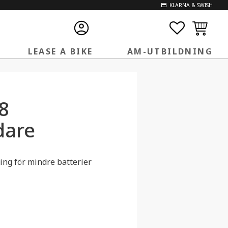
KLARNA & SWISH
FAVORITE
KUNDVA
LEASE A BIKE
AM-UTBILDNING
8
dare
ng för mindre batterier