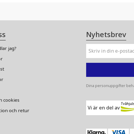
ss
Nyhetsbrev
lar jag?
or
st
or
Dina personuppgifter beha
ch cookies
Vi är en del av
ion och retur