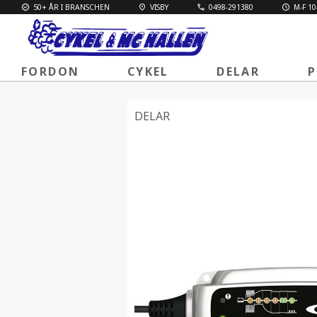
50+ ÅR I BRANSCHEN
VISBY
0498-291380
M-F 10
FORDON
CYKEL
DELAR
P
DELAR