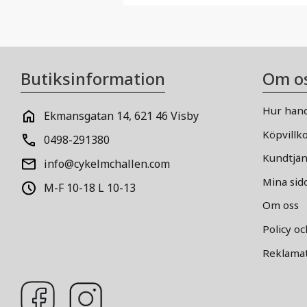
Butiksinformation
Om o
Hur hand
Ekmansgatan 14, 621 46 Visby
Köpvillk
0498-291380
Kundtjän
info@cykelmchallen.com
Mina sid
M-F 10-18 L 10-13
Om oss
Policy o
Reklamat