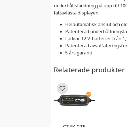
underhållsladdning på upp till 100
lättavlästa displayen.
Helautomatisk anslut och glö
Patenterad underhållningslad
Laddar 12 V-batterier från 1,
Patenterad avsulfateringsfu
5 års garanti
Relaterade produkter
Lägg till i favoriter
CTEK CT5