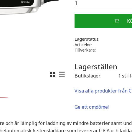
Lagerstatus
Artikelnr
Tillverkare
Lagerställen
Rutnätsvy
Listvy
Butikslager
1 st i 
Visa alla produkter från 
Ge ett omdöme!
are och är lämplig för laddning av mindre batterier samt un
 helautomatisk 6-stegsladdare som levererar 0,8 A och laddar 