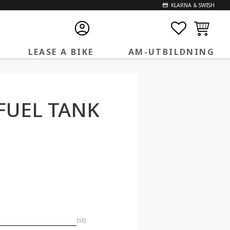
KLARNA & SWISH
FAVORITE
KUNDVA
LEASE A BIKE
AM-UTBILDNING
FUEL TANK
N
st