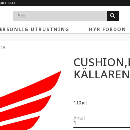
-18 L 10-13
ERSONLIG UTRUSTNING
HYR FORDON
DA
CUSHION,
KÄLLARE
110
KR
Antal