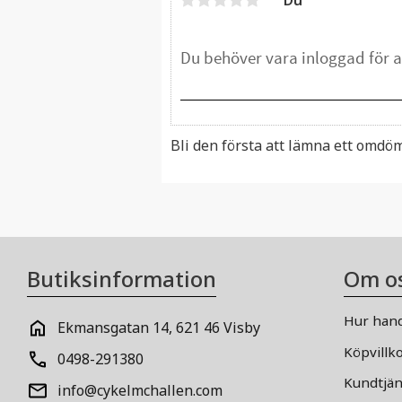
Bli den första att lämna ett omdö
Butiksinformation
Om o
Hur hand
Ekmansgatan 14, 621 46 Visby
Köpvillk
0498-291380
Kundtjän
info@cykelmchallen.com