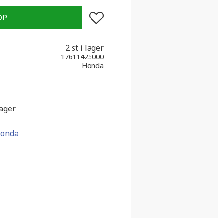
Lägg till i favoriter
2 st i lager
17611425000
Honda
lager
Honda