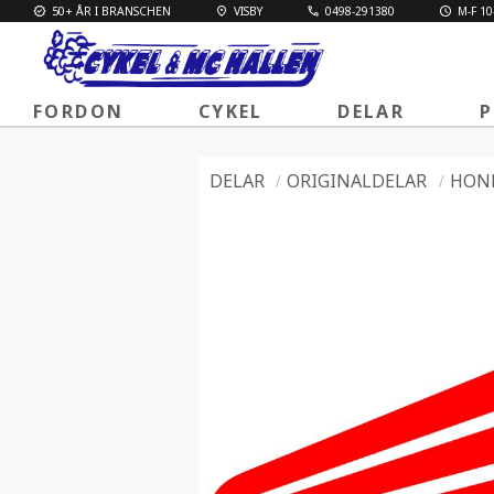
50+ ÅR I BRANSCHEN
VISBY
0498-291380
M-F 10
FORDON
CYKEL
DELAR
P
DELAR
ORIGINALDELAR
HON