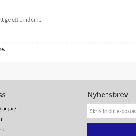
me.
ss
Nyhetsbrev
lar jag?
or
st