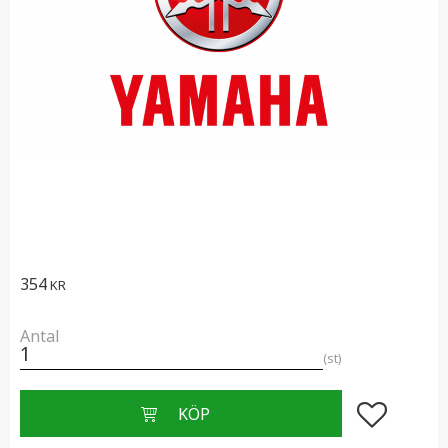
354
KR
Antal
st
Lägg till i f