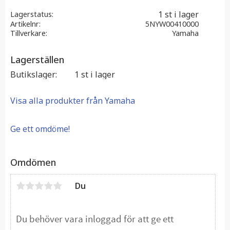
1 st i lager
Lagerstatus
Artikelnr
5NYW00410000
Tillverkare
Yamaha
Lagerställen
Butikslager
1 st i lager
Visa alla produkter från Yamaha
Ge ett omdöme!
Omdömen
Du