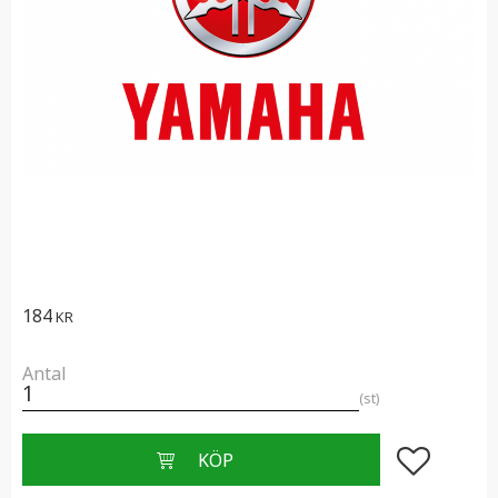
184
KR
Antal
st
Lägg till i f