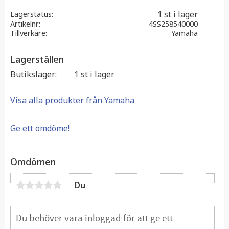
1 st i lager
Lagerstatus
Artikelnr
4SS258540000
Tillverkare
Yamaha
Lagerställen
Butikslager
1 st i lager
Visa alla produkter från Yamaha
Ge ett omdöme!
Omdömen
Du