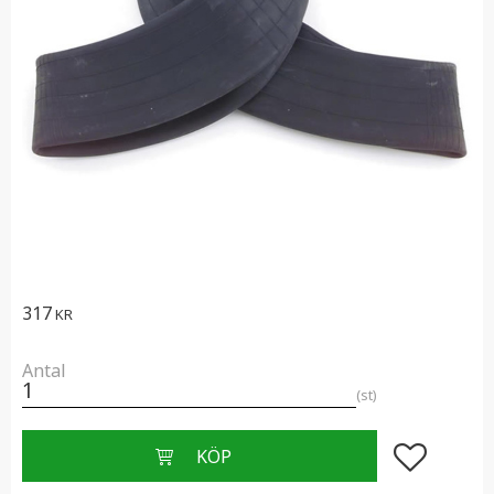
317
KR
Antal
st
Lägg till i f