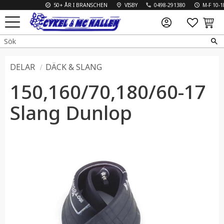
50+ ÅR I BRANSCHEN
VISBY
0498-291380
M-F 10-18 
FAVO
KUN
Meny
DELAR
DÄCK & SLANG
150,160/70,180/60-17
Slang Dunlop