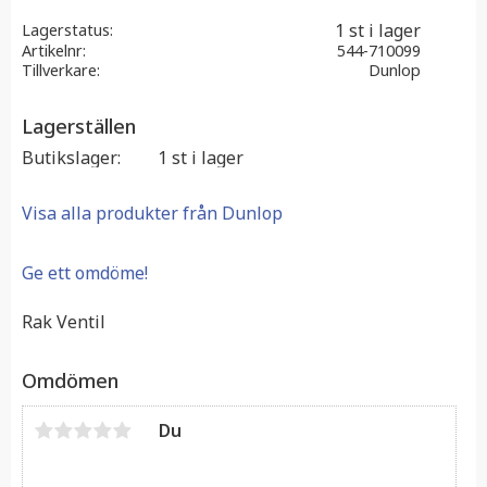
1 st i lager
Lagerstatus
Artikelnr
544-710099
Tillverkare
Dunlop
Lagerställen
Butikslager
1 st i lager
Visa alla produkter från Dunlop
Ge ett omdöme!
Rak Ventil
Omdömen
Du