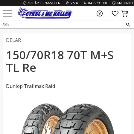
50+ ÅR I BRANSCHEN
VISBY
0498-291380
M-F 10-18 L 10
FAVO
KUN
Meny
DELAR
150/70R18 70T M+S
TL Re
Dunlop Trailmax Raid