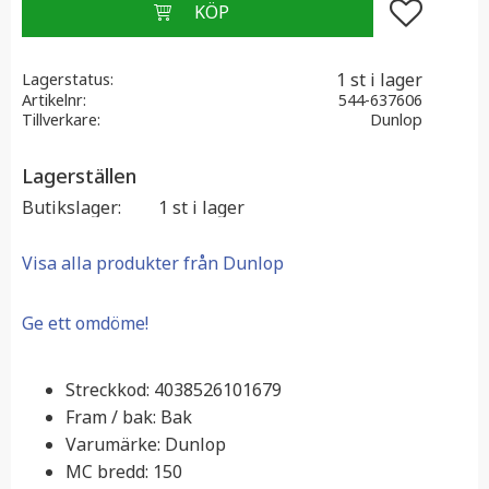
Lägg till i f
1 st i lager
Lagerstatus
Artikelnr
544-637606
Tillverkare
Dunlop
Lagerställen
Butikslager
1 st i lager
Visa alla produkter från Dunlop
Ge ett omdöme!
Streckkod: 4038526101679
Fram / bak: Bak
Varumärke: Dunlop
MC bredd: 150