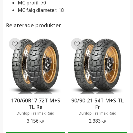
MC profil: 70
MC fälg diameter: 18
Relaterade produkter
Lägg till i favoriter
Lägg till i favoriter
170/60R17 72T M+S
90/90-21 54T M+S TL
TL Re
Fr
Dunlop Trailmax Raid
Dunlop Trailmax Raid
3 156
2 383
KR
KR