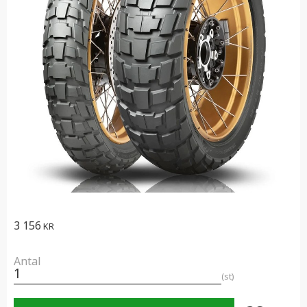
3 156
KR
Antal
st