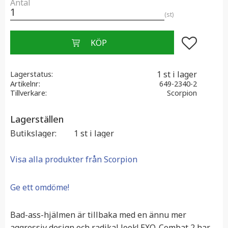
Antal
st
Lägg till i f
1 st i lager
Lagerstatus
Artikelnr
649-2340-2
Tillverkare
Scorpion
Lagerställen
Butikslager
1 st i lager
Visa alla produkter från Scorpion
Ge ett omdöme!
Bad-ass-hjälmen är tillbaka med en ännu mer
aggressiv design och radikal look! EXO-Combat 2 har