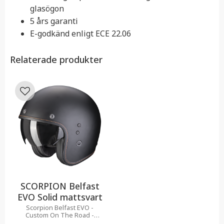
glasögon
5 års garanti
E-godkänd enligt ECE 22.06
Relaterade produkter
Lägg till i favoriter
SCORPION Belfast
EVO Solid mattsvart
Scorpion Belfast EVO -
Custom On The Road -
Jethjälm med retrokänsla, hög