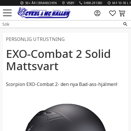
50+ ÅR I BRANSCHEN
VISBY
0498-291380
M-F 10-18 L 10-
FAVO
KUN
Meny
PERSONLIG UTRUSTNING
EXO-Combat 2 Solid
Mattsvart
Scorpion EXO-Combat 2- den nya Bad-ass-hjälmen!