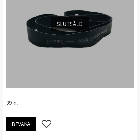
SLUTSÅLD
39
KR
Lägg till i favoriter
BEVAKA