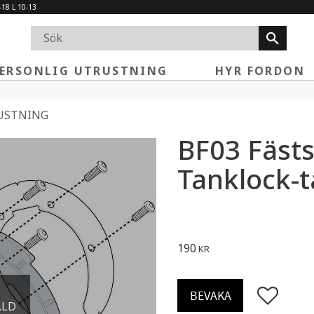
-18 L 10-13
ERSONLIG UTRUSTNING
HYR FORDON
USTNING
BF03 Fästsa
Tanklock-t
190
KR
Lägg till i 
BEVAKA
ÅLD