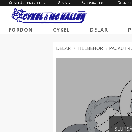
50+ ÅR I BRANSCHEN
VISBY
0498-291380
M-F 10
FORDON
CYKEL
DELAR
P
DELAR
TILLBEHÖR
PACKUTR
SLUTS