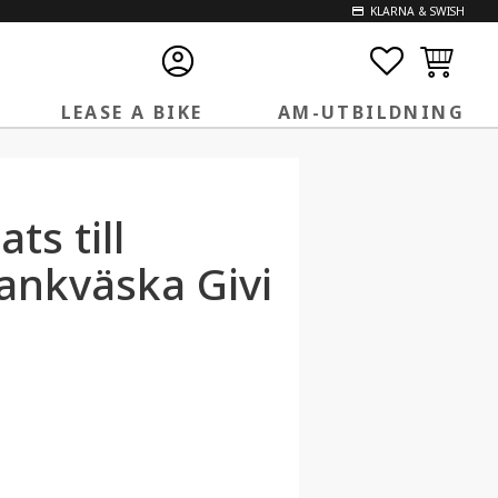
KLARNA & SWISH
FAVORITE
KUNDVA
LEASE A BIKE
AM-UTBILDNING
ts till
ankväska Givi
favoriter