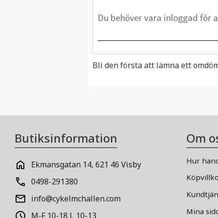
Bli den första att lämna ett omdö
Butiksinformation
Om o
Hur hand
Ekmansgatan 14, 621 46 Visby
Köpvillk
0498-291380
Kundtjän
info@cykelmchallen.com
Mina sid
M-F 10-18 L 10-13