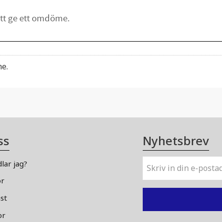
me.
ss
Nyhetsbrev
lar jag?
or
st
or