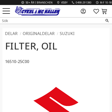
50+ ÅR I BRANSCHEN
VISBY
0498-291380
M-F 10-18 L
FAVO
KUN
Meny
DELAR
ORIGINALDELAR
SUZUKI
FILTER, OIL
16510-25C00