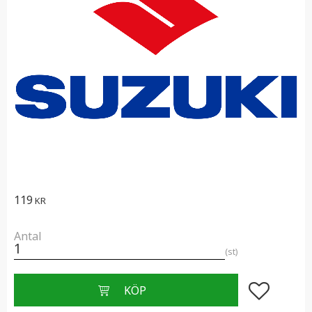
119
KR
Antal
st
Lägg till i f