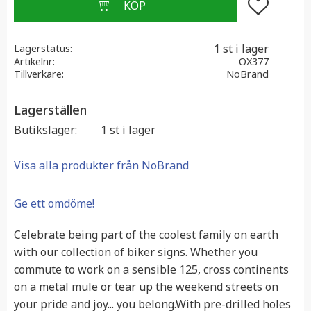
Lägg till i f
1 st i lager
Lagerstatus
Artikelnr
OX377
Tillverkare
NoBrand
Lagerställen
Butikslager
1 st i lager
Visa alla produkter från NoBrand
Ge ett omdöme!
Celebrate being part of the coolest family on earth
with our collection of biker signs. Whether you
commute to work on a sensible 125, cross continents
on a metal mule or tear up the weekend streets on
your pride and joy... you belong.With pre-drilled holes