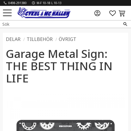
0498-291380
M-F 10-18 L 10-13
FAVO
KUN
Meny
DELAR
TILLBEHÖR
ÖVRIGT
Garage Metal Sign:
THE BEST THING IN
LIFE