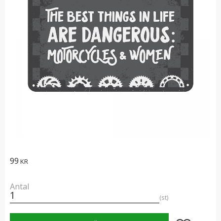
99
KR
Antal
st