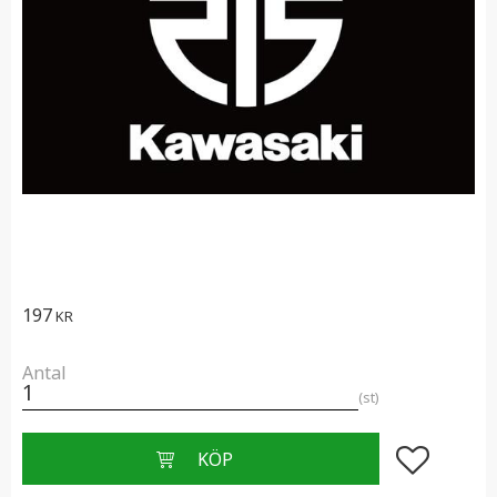
197
KR
Antal
st
Lägg till i f