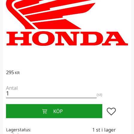
295
KR
Antal
st
Lägg till i f
1 st i lager
Lagerstatus