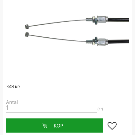
348
KR
Antal
st
Lägg till i f