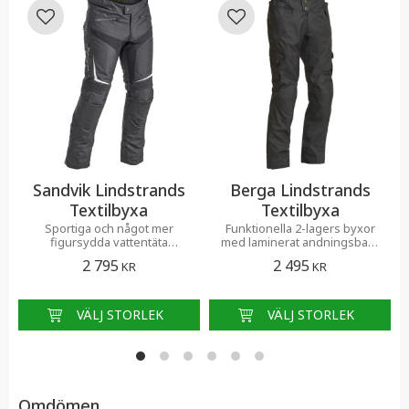
Lägg till i favoriter
Lägg till i favoriter
Sandvik Lindstrands
Berga Lindstrands
Textilbyxa
Textilbyxa
Sportiga och något mer
Funktionella 2-lagers byxor
figursydda vattentäta
med laminerat andningsbart,
textilbyxor i kombination med
vind- och vattentätt
2 795
2 495
KR
KR
slitstarkt stretchtyg.
membran.
Omdömen