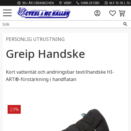
50+ ÅR I BRANSCHEN
VISBY
0498-291380
M-F 10-18 L 10-13
FAVO
KUN
Meny
PERSONLIG UTRUSTNING
Greip Handske
​Kort vattentät och andningsbar textilhandske HI-
ART®-förstärkning i handflatan
23
%