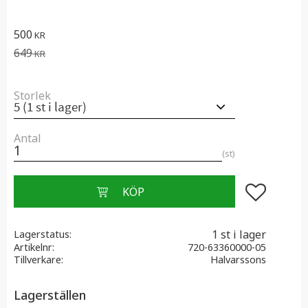
Nedsatt pris:
500
KR
Ordinarie pris:
649
KR
Storlek
Antal
st
Lägg till i f
1 st i lager
Lagerstatus
Artikelnr
720-63360000-05
Tillverkare
Halvarssons
Lagerställen