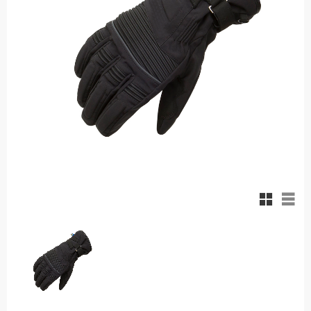
Rutnäts
List