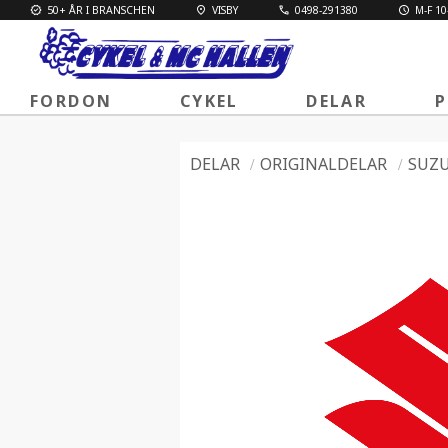
50+ ÅR I BRANSCHEN
VISBY
0498-291380
M-F 10
FORDON
CYKEL
DELAR
P
DELAR
ORIGINALDELAR
SUZU