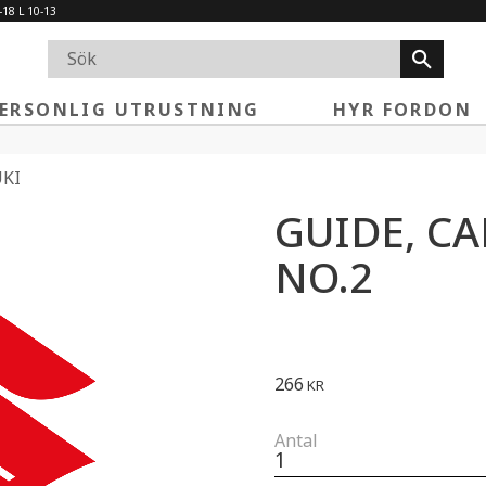
-18 L 10-13
ERSONLIG UTRUSTNING
HYR FORDON
KI
GUIDE, C
NO.2
266
KR
Antal