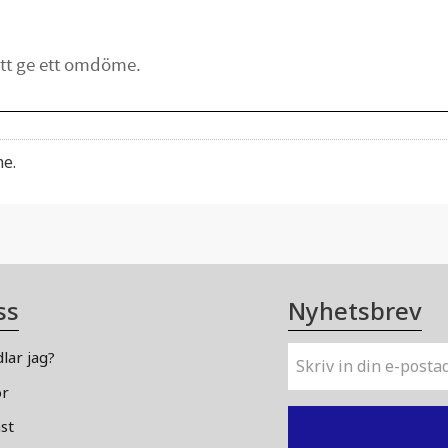
me.
ss
Nyhetsbrev
lar jag?
or
st