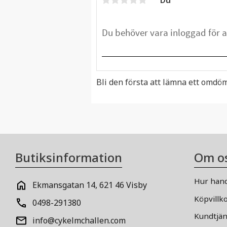
Bli den första att lämna ett omdö
Butiksinformation
Om o
Hur hand
Ekmansgatan 14, 621 46 Visby
Köpvillk
0498-291380
Kundtjän
info@cykelmchallen.com