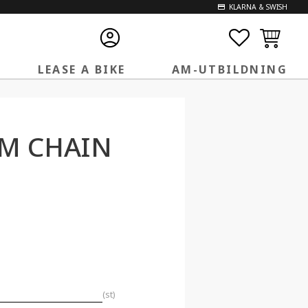
KLARNA & SWISH
FAVORITE
KUNDVA
LEASE A BIKE
AM-UTBILDNING
AM CHAIN
st