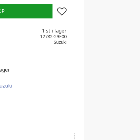
Lägg till i favoriter
1 st i lager
12782-29F00
Suzuki
lager
Suzuki