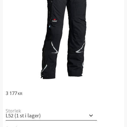
3 177
KR
Storlek