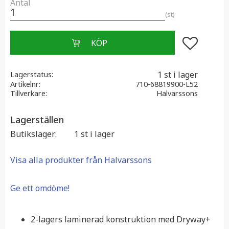
Antal
st
Lägg till i f
1 st i lager
Lagerstatus
Artikelnr
710-68819900-L52
Tillverkare
Halvarssons
Lagerställen
Butikslager
1 st i lager
Visa alla produkter från Halvarssons
Ge ett omdöme!
2-lagers laminerad konstruktion med Dryway+