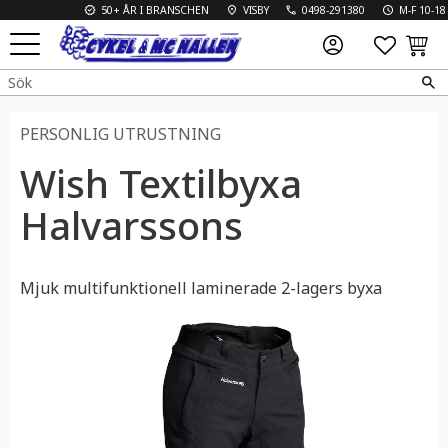
50+ ÅR I BRANSCHEN
VISBY
0498-291380
M-F 10-18 L 
FAVO
KUN
Meny
PERSONLIG UTRUSTNING
Wish Textilbyxa
Halvarssons
Mjuk multifunktionell laminerade 2-lagers byxa