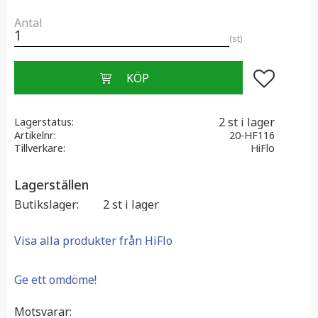
Antal
st
Lägg till i f
2 st i lager
Lagerstatus
Artikelnr
20-HF116
Tillverkare
HiFlo
Lagerställen
Butikslager
2 st i lager
Visa alla produkter från HiFlo
Ge ett omdöme!
Motsvarar: