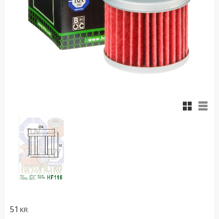
Rutnäts
List
51
KR