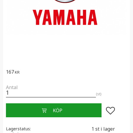
167
KR
Antal
st
Lägg till i f
1 st i lager
Lagerstatus