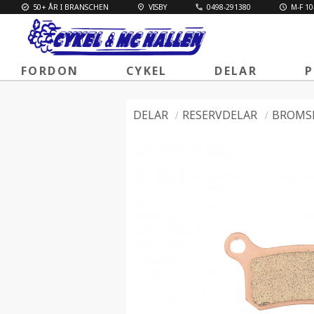
50+ ÅR I BRANSCHEN
VISBY
0498-291380
M-F 10
FORDON
CYKEL
DELAR
P
DELAR
RESERVDELAR
BROMS