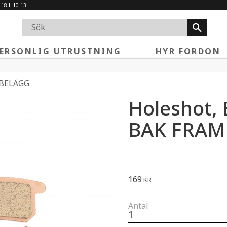
-18 L 10-13
ERSONLIG UTRUSTNING
HYR FORDON
BELÄGG
Holeshot,
BAK FRAM
169
KR
Antal