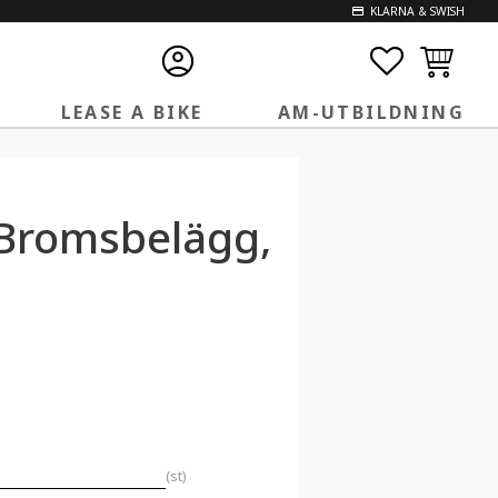
KLARNA & SWISH
FAVORITE
KUNDVA
LEASE A BIKE
AM-UTBILDNING
 Bromsbelägg,
st