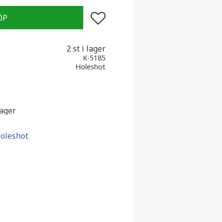
Lägg till i favoriter
2 st i lager
K-5185
Holeshot
lager
Holeshot