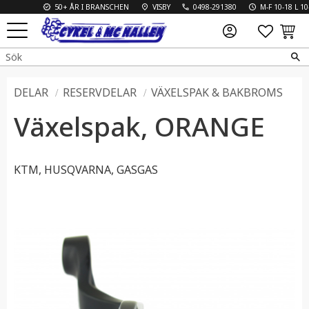
50+ ÅR I BRANSCHEN
VISBY
0498-291380
M-F 10-18 L 10-13
FAVO
KUN
Meny
DELAR
RESERVDELAR
VÄXELSPAK & BAKBROMS
Växelspak, ORANGE
KTM, HUSQVARNA, GASGAS