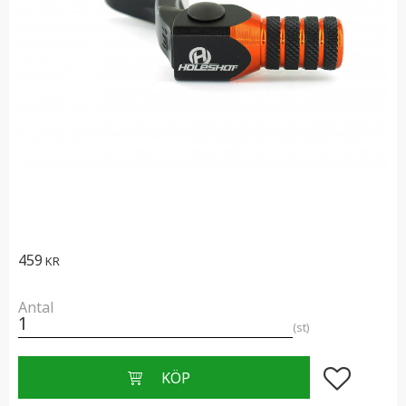
459
KR
Antal
st
Lägg till i f