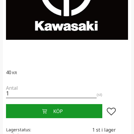
40
KR
Antal
st
Lägg till i f
1 st i lager
Lagerstatus