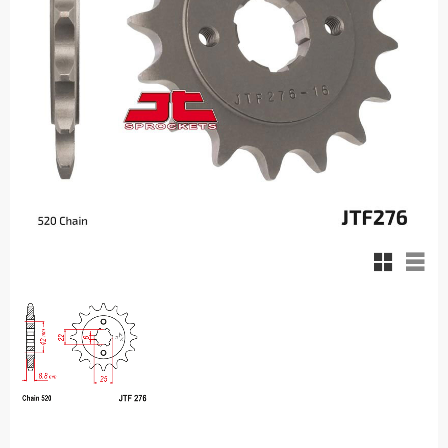
Rutnäts
List