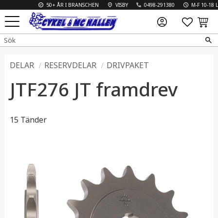
50+ ÅR I BRANSCHEN
VISBY
0498-291380
M-F 10-18 L 1
FAVO
KUN
Meny
DELAR
RESERVDELAR
DRIVPAKET
JTF276 JT framdrev
15 Tänder