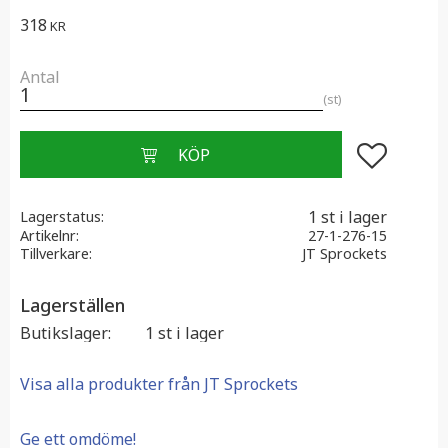
318
KR
Antal
st
Lägg till i f
1 st i lager
Lagerstatus
Artikelnr
27-1-276-15
Tillverkare
JT Sprockets
Lagerställen
Butikslager
1 st i lager
Visa alla produkter från JT Sprockets
Ge ett omdöme!