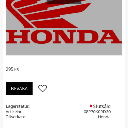
295
KR
Lägg till i favoriter
BEVAKA
Slutsåld
Lagerstatus
Artikelnr
08P70K0RD20
Tillverkare
Honda