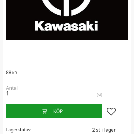
88
KR
Antal
st
Lägg till i f
2 st i lager
Lagerstatus