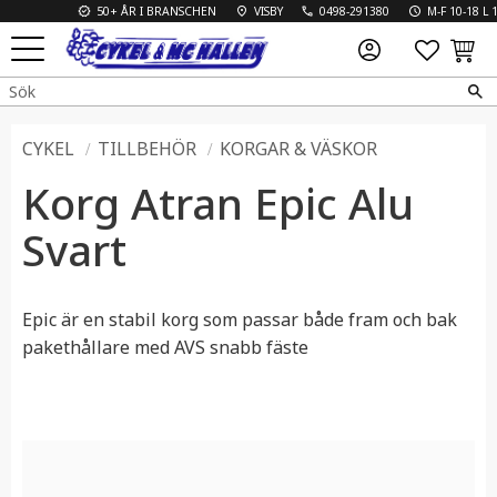
50+ ÅR I BRANSCHEN
VISBY
0498-291380
M-F 10-18 L 10-
FAVO
KUN
Meny
CYKEL
TILLBEHÖR
KORGAR & VÄSKOR
Korg Atran Epic Alu
Svart
​Epic är en stabil korg som passar både fram och bak
pakethållare med AVS snabb fäste