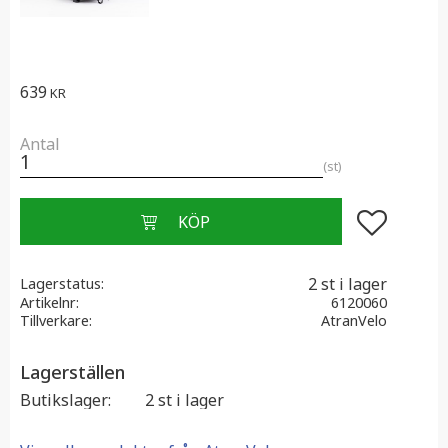
639
KR
Antal
st
Lägg till i f
2 st i lager
Lagerstatus
Artikelnr
6120060
Tillverkare
AtranVelo
Lagerställen
Butikslager
2 st i lager