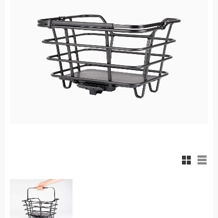
Rutnäts
List