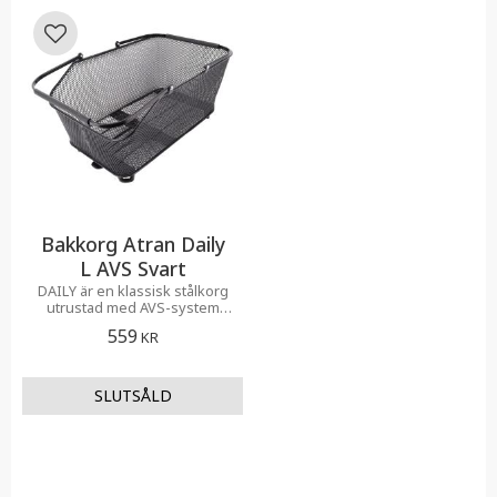
Lägg till i favoriter
Bakkorg Atran Daily
L AVS Svart
​DAILY är en klassisk stålkorg
utrustad med AVS-system
och ett bekvämt bärhandtag.
559
KR