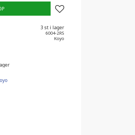
Lägg till i favoriter
3 st i lager
6004-2RS
Koyo
lager
Koyo