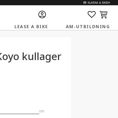
KLARNA & SWISH
FAVORITE
KUNDVA
LEASE A BIKE
AM-UTBILDNING
oyo kullager
st