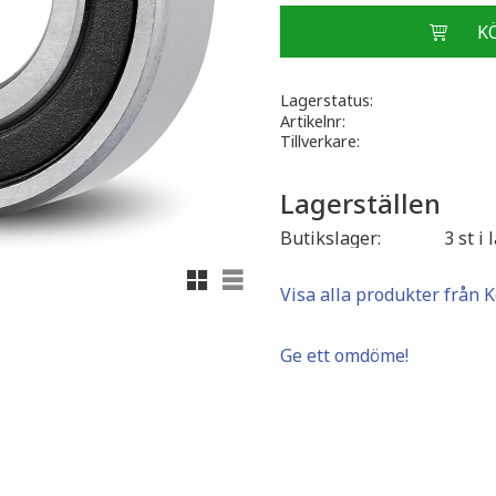
Lagerstatus
Artikelnr
Tillverkare
Lagerställen
Butikslager
3 st i 
Rutnätsvy
Listvy
Visa alla produkter från 
Ge ett omdöme!