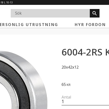
-18 L 10-13
ERSONLIG UTRUSTNING
HYR FORDON
6004-2RS K
20x42x12
65
KR
Antal