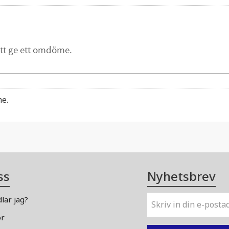
me.
ss
Nyhetsbrev
lar jag?
or