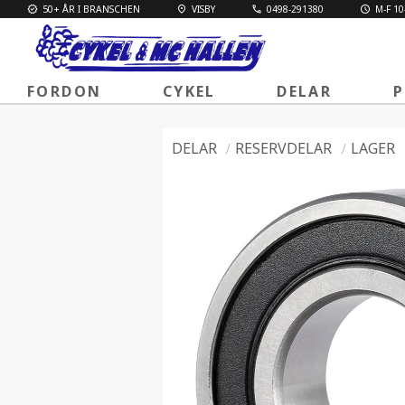
50+ ÅR I BRANSCHEN
VISBY
0498-291380
M-F 10
FORDON
CYKEL
DELAR
P
DELAR
RESERVDELAR
LAGER