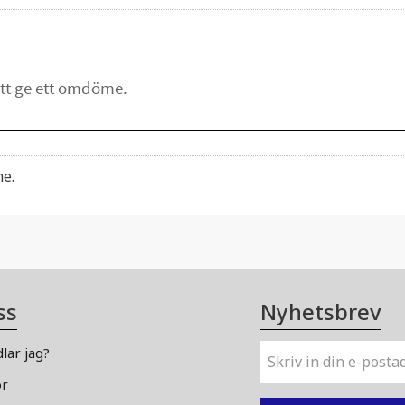
me.
ss
Nyhetsbrev
lar jag?
or