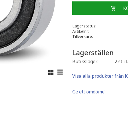
Lagerstatus
Artikelnr
Tillverkare
Lagerställen
Butikslager
2 st i 
Rutnätsvy
Listvy
Visa alla produkter från 
Ge ett omdöme!