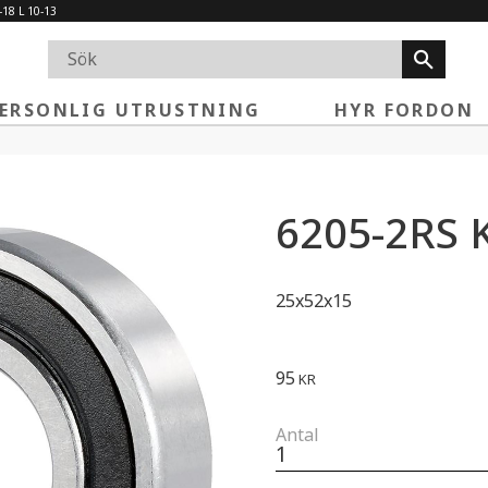
-18 L 10-13
ERSONLIG UTRUSTNING
HYR FORDON
6205-2RS K
25x52x15
95
KR
Antal