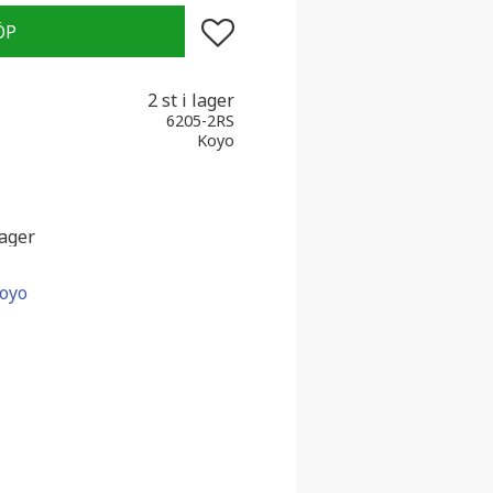
Lägg till i favoriter
2 st i lager
6205-2RS
Koyo
lager
Koyo