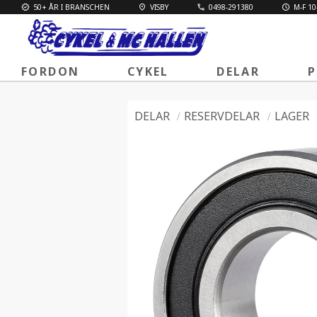
50+ ÅR I BRANSCHEN
VISBY
0498-291380
M-F 10
FORDON
CYKEL
DELAR
P
DELAR
RESERVDELAR
LAGER