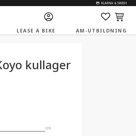
KLARNA & SWISH
FAVORITE
KUNDVA
LEASE A BIKE
AM-UTBILDNING
oyo kullager
st