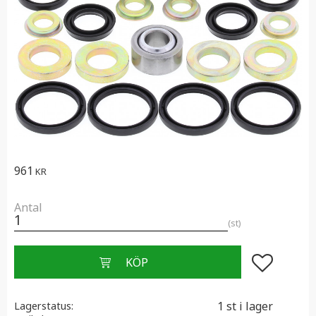
961
KR
Antal
st
Lägg till i f
1 st i lager
Lagerstatus