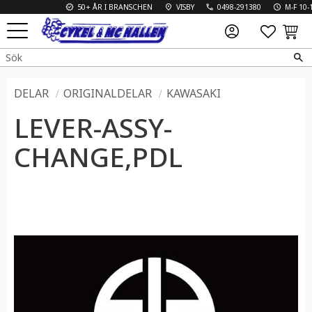
50+ ÅR I BRANSCHEN
VISBY
0498-291380
M-F 10-18
FAVO
KUN
Meny
DELAR
ORIGINALDELAR
KAWASAKI
LEVER-ASSY-
CHANGE,PDL