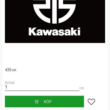
435
KR
Antal
st
Lägg till i f