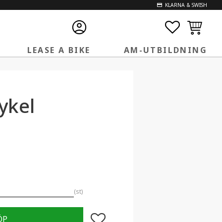
KLARNA & SWISH
FAVORITE
KUNDVA
LEASE A BIKE
AM-UTBILDNING
ykel
st
Lägg till i favoriter