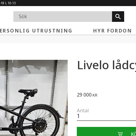
-18 L 10-13
ERSONLIG UTRUSTNING
HYR FORDON
Livelo lådc
29 000
KR
Antal