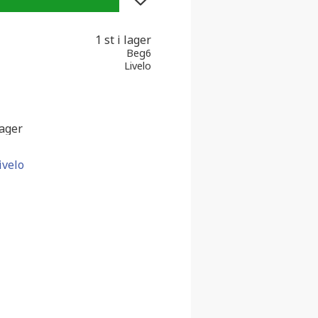
1 st i lager
Beg6
Livelo
lager
ivelo