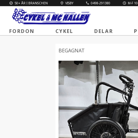
50+ ÅR I BRANSCHEN
VISBY
0498-291380
M-F 10
FORDON
CYKEL
DELAR
P
BEGAGNAT