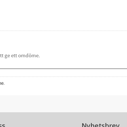
me.
ss
Nyhetsbrev