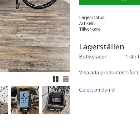
Lagerstatus
Artikelnr
Tillverkare
Lagerställen
Butikslager
1 st i 
Visa alla produkter från L
Rutnätsvy
Listvy
Ge ett omdöme!