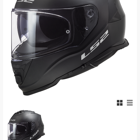
Rutnäts
List