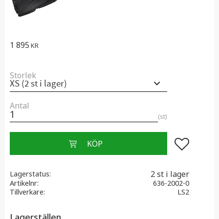
1 895
KR
Storlek
Antal
st
Lägg till i f
2 st i lager
Lagerstatus
Artikelnr
636-2002-0
Tillverkare
LS2
Lagerställen