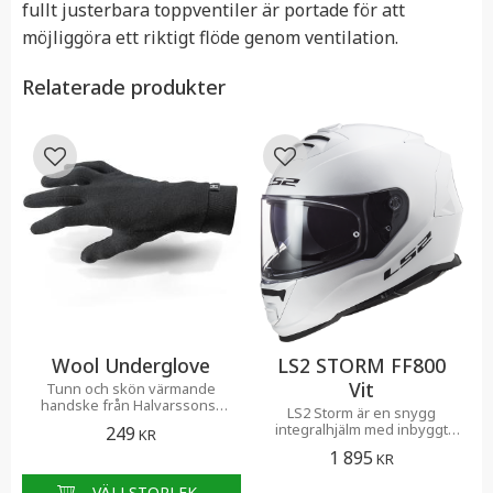
fullt justerbara toppventiler är portade för att
möjliggöra ett riktigt flöde genom ventilation.
Relaterade produkter
Lägg till i favoriter
Lägg till i favoriter
Wool Underglove
LS2 STORM FF800
Vit
Tunn och skön värmande
handske från Halvarssons i
LS2 Storm är en snygg
100% merinoull
integralhjälm med inbyggt
249
KR
solvisir till ett bra pris
1 895
KR