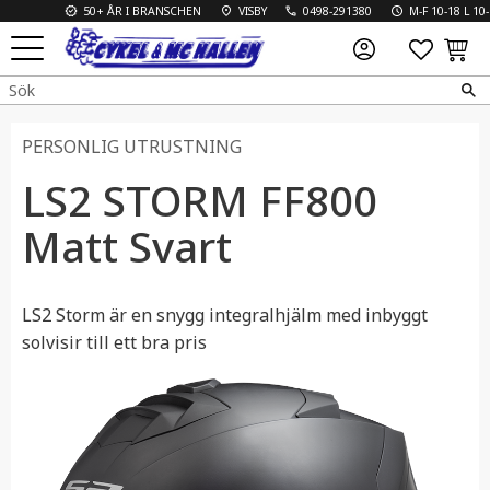
50+ ÅR I BRANSCHEN
VISBY
0498-291380
M-F 10-18 L 10-13
FAVO
KUN
Meny
PERSONLIG UTRUSTNING
LS2 STORM FF800
Matt Svart
LS2 Storm är en snygg integralhjälm med inbyggt
solvisir till ett bra pris